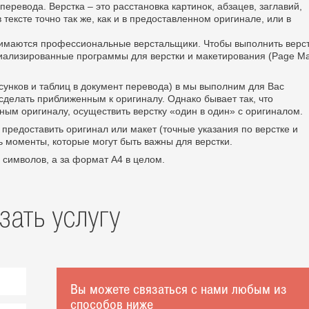
еревода. Верстка – это расстановка картинок, абзацев, заглавий,
 тексте точно так же, как и в предоставленном оригинале, или в
нимаются профессиональные верстальщики. Чтобы выполнить верс
циализированные программы для верстки и макетирования (Page Ma
сунков и таблиц в документ перевода) в мы выполним для Вас
 сделать приближенным к оригиналу. Однако бывает так, что
ым оригиналу, осуществить верстку «один в один» с оригиналом.
предоставить оригинал или макет (точные указания по верстке и
 моменты, которые могут быть важны для верстки.
 символов, а за формат А4 в целом.
зать услугу
Вы можете связаться с нами любым из
способов ниже