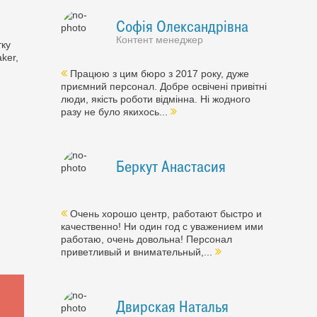
Софія Олександрівна
Контент менеджер
тку
ker,
Працюю з цим бюро з 2017 року, дуже
приємний персонал. Добре освічені привітні
люди, якість роботи відмінна. Ні жодного
разу не було якихось...
Беркут Анастасия
Очень хорошо центр, работают быстро и
качественно! Ни один год с уважением ими
работаю, очень довольна! Персонал
приветливый и внимательный,...
Двирская Наталья